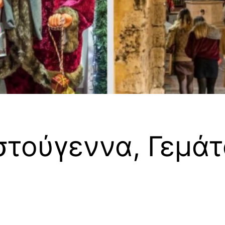
στούγεννα, Γεμάτ