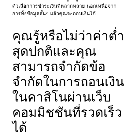
ตัวเลือกการชำระเงินที่หลากหลาย นอกเหนือจาก
การทิ้งข้อมูลสั้นๆ แล้วคุณจะถอนเงินได้
คุณรู้หรือไม่ว่าค่าต่ำ
สุดปกติและคุณ
สามารถจำกัดข้อ
จำกัดในการถอนเงิน
ในคาสิโนผ่านเว็บ
คอมมิชชันที่รวดเร็ว
ได้