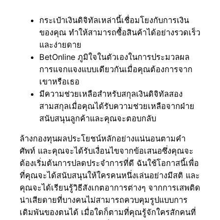
กระเป๋าเงินดิจิทัลเหล่านี้เชื่อมโยงกับการเงิน
ของคุณ ทำให้สามารถซื้อสินค้าได้อย่างรวดเร็ว
และง่ายดาย
BetOnline ภูมิใจในตัวเองในการประมวลผล
การแจกแจงแบบเดียวกันเมื่อคุณต้องการจาก
เขาหรือเธอ
มีความช่วยเหลือสำหรับสกุลเงินดิจิทัลสอง
สามสกุลเมื่อคุณได้รับความช่วยเหลือจากฝ่าย
สนับสนุนลูกค้าและคุณจะตอบกลับ
ล้างกองทุนผลประโยชน์หลักอย่างแน่นอนตามคำ
ศัพท์ และคุณจะได้รับเงื่อนไขจากข้อเสนอซึ่งคุณจะ
ต้องเริ่มต้นการปลดประจำการที่ดี ฉันใช้โอกาสนี้เพื่อ
ที่คุณจะได้สนับสนุนให้ใครคนหนึ่งเล่นอย่างมีสติ และ
คุณจะได้เรียนรู้วิธีสังเกตอาการต่างๆ จากการเสพติด
น่าเสียดายที่บางคนไม่สามารถควบคุมรูปแบบการ
เดิมพันของตนได้ เมื่อใดก็ตามที่คุณรู้จักใครสักคนที่