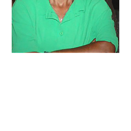
Μπιρλιράκη
Ελένη
Γεννήθηκε στα Κυριάννα Ρεθύμνου, όπου και
διαμένει μέχρι σήμερα με την τετραμελή
οικογένεια της. Είναι απόφοιτος Λυκείου και
είναι ιδιωτικός υπάλληλος.