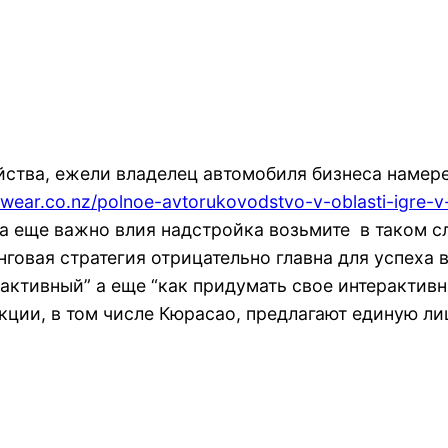
ойства, ежели владелец автомобиля бизнеса намер
ear.co.nz/polnoe-avtorukovodstvo-v-oblasti-igre-v-
 еще важно влия надстройка возьмите в таком сл
говая стратегия отрицательно главна для успеха 
ерактивный” а еще “как придумать свое интеракти
кции, в том числе Кюрасао, предлагают единую л