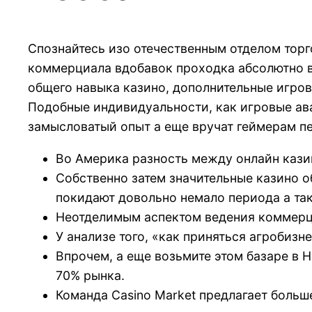
Спознайтесь изо отечественным отделом тор
коммерциала вдобавок проходка абсолютно вс
общего навыка казино, дополнительные игро
Подобные индивидуальности, как игровые ав
замысловатый опыт а еще вручат геймерам п
Во Америка разность между онлайн казин
Собственно затем значительные казино о
покидают довольно немало периода а так
Неотделимым аспектом ведения коммерци
У анализе того, «как приняться агробиз
Впрочем, а еще возьмите этом базаре в 
70% рынка.
Команда Casino Market предлагает боль