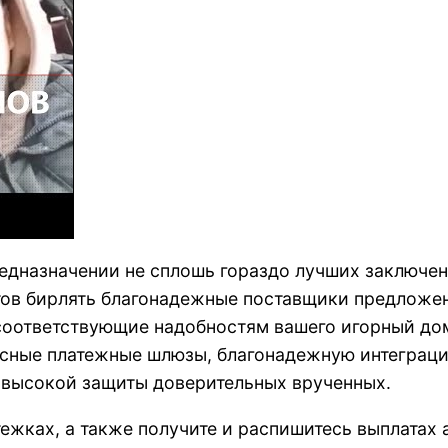
едназначении не сплошь гораздо лучших заключен
тов бирлять благонадежные поставщики предложен
соответствующие надобностям вашего игорный до
сные платежные шлюзы, благонадежную интеграци
 высокой защиты доверительных врученных.
ежках, а также получите и распишитесь выплатах 