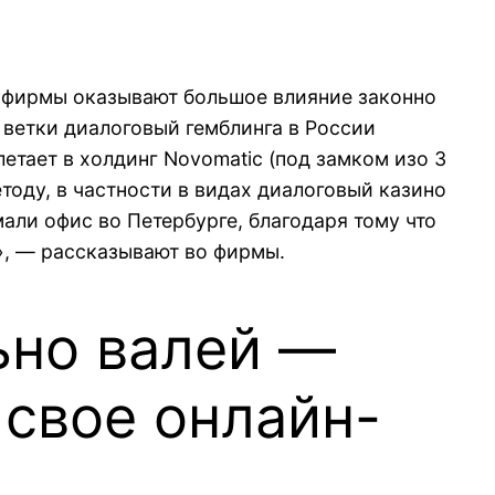
е фирмы оказывают большое влияние законно
 ветки диалоговый гемблинга в России
етает в холдинг Novomatic (под замком изо 3
тоду, в частности в видах диалоговый казино
али офис во Петербурге, благодаря тому что
», — рассказывают во фирмы.
ьно валей —
 свое онлайн-