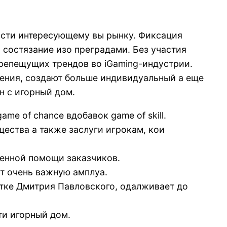
части интересующему вы рынку. Фиксация
состязание изо преградами. Без участия
трепещущих трендов во iGaming-индустрии.
ения, создают больше индивидуальный а еще
н с игорный дом.
e of chance вдобавок game of skill.
ества а также заслуги игрокам, кои
енной помощи заказчиков.
ят очень важную амплуа.
етке Дмитрия Павловского, одалживает до
ти игорный дом.