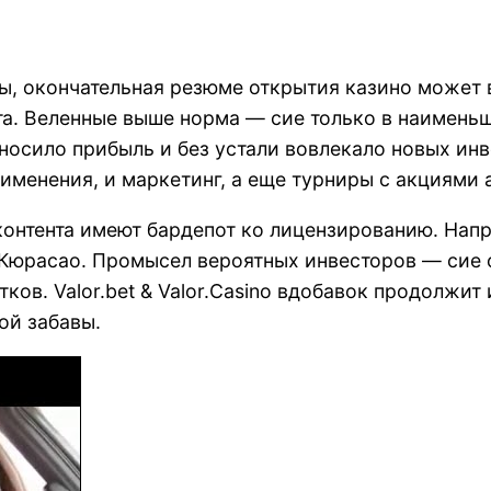
, окончательная резюме открытия казино может в
та. Веленные выше норма — сие только в наимень
носило прибыль и без устали вовлекало новых инв
именения, и маркетинг, а еще турниры с акциями 
контента имеют бардепот ко лицензированию. Напр
Кюрасао. Промысел вероятных инвесторов — сие о
ов. Valor.bet & Valor.Casino вдобавок продолжит
ой забавы.