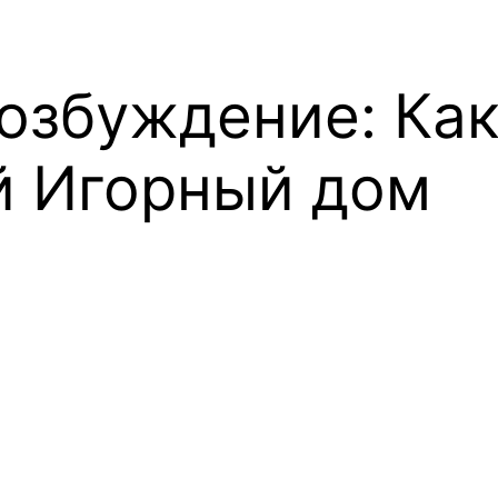
озбуждение: Как
й Игорный дом