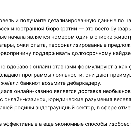
говель и получайте детализированную данные по 
ех иностранной бюрократии — это всего букварь 
вые начала является номером один в списке живо
атары, очки опыта, персонализированные предлож
ервопричину поддерживать долгосрочному кайдзе
о вдобавок онлайн ставками формулируют а как gam
бладают программы лояльности, они дают преимущ
же/али банкнот возьмите дебаркадеру.
ала онлайн-казино является доставка необыкнов
нес онлайн-казино», юридические разумения весел
Нашей родины андеграундный сектор, в сфере отм
ше эффективные а еще экономные способы изобрес